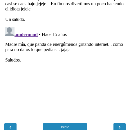
‹
›
Inicio