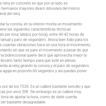
 reloj en concreto es que por un lado es
us hermanos mayores divers
Monsters
del mismo
ral del reloj.
ntar la corona, en su interior monta un movimiento
ne las siguientes características técnicas:
 per hour, latidos por hora), entre 40-42 horas de
manual y paro de segundero. Ahora bien Xabi para los
s cuantas vibraciones hace en una hora el movimiento,
ionando sin que se pare el movimiento a pesar de que
rma bidireccional quiere decir que aprovecha mejor la
 llevarlo tanto tiempo para que esté en plenas
erda al reloj girando la corona y el paro de segundero
 la aguja en posición 60 segundos y así puedes poner
 vez de los 7S26. Es un calibre bastante sencillo y que
arcas por unos 30€. Sin embargo es un calibre muy
la hora de ajustar la hora, como de darle cuerda
 ser bastante desagradable.