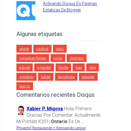
Activando Disqus En Paginas
Estaticas De Blogger
Algunas etiquetas
apple
cadpat
cops
canadian forces
casio
diemaco
e-book
e-reader
kindle
nas
reloj
synology
tablet
tecnologia
ereader
how-to
Comentarios recientes Disqus
Xabier P. Migoya
Hola, Primero
Gracias Por Comentar. Actualmente
Mi Portátil X201i
Ontario
Es Un...
[Proyecto] Restaurando Y Renovando Lenovo