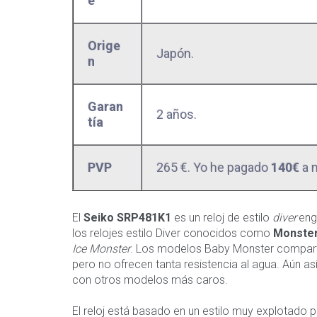
e
Orige
Japón.
n
Garan
2 años.
tía
PVP
265 €. Yo he pagado
140€
a 
El
Seiko SRP481K1
es un reloj de estilo
diver
eng
los relojes estilo Diver conocidos como
Monste
Ice Monster
. Los modelos Baby Monster compart
pero no ofrecen tanta resistencia al agua. Aún
con otros modelos más caros.
El reloj está basado en un estilo muy explotado po