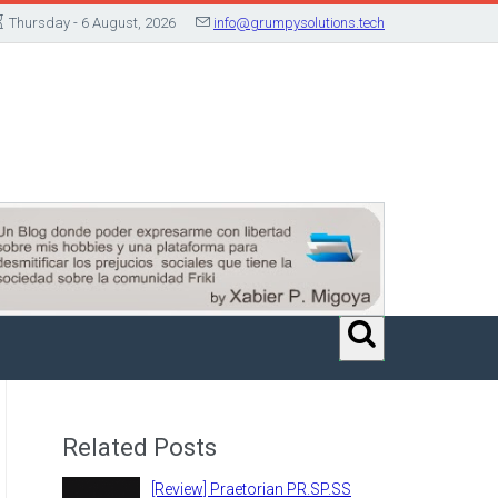
Thursday - 6 August, 2026
info@grumpysolutions.tech
Related Posts
[Review] Praetorian PR.SP.SS