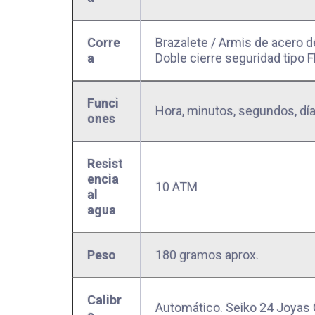
Corre
Brazalete / Armis de acero 
a
Doble cierre seguridad tipo Fl
Funci
Hora, minutos, segundos, día
ones
Resist
encia
10 ATM
al
agua
Peso
180 gramos aprox.
Calibr
Automático. Seiko 24 Joyas