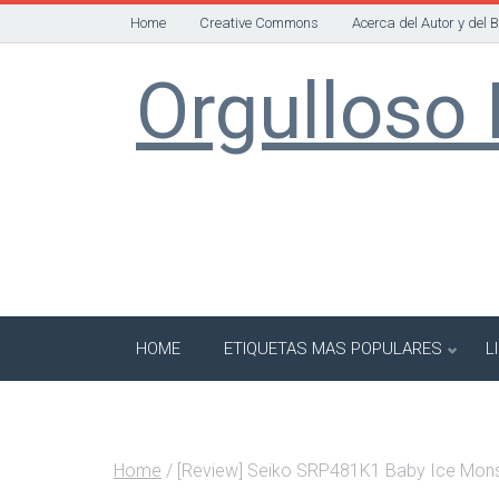
Home
Creative Commons
Acerca del Autor y del 
Orgulloso 
HOME
ETIQUETAS MAS POPULARES
L
Home
/
[Review] Seiko SRP481K1 Baby Ice Mons