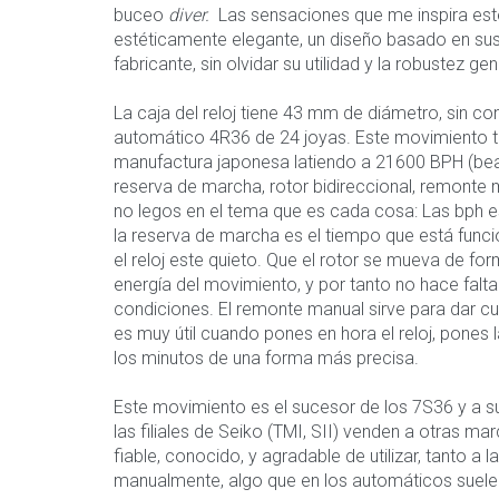
buceo
diver.
Las sensaciones que me inspira este
estéticamente elegante, un diseño basado en s
fabricante, sin olvidar su utilidad y la robustez gene
La caja del reloj tiene 43 mm de diámetro, sin co
automático 4R36 de 24 joyas. Este movimiento tie
manufactura japonesa latiendo a 21600 BPH (beats
reserva de marcha, rotor bidireccional, remonte 
no legos en el tema que es cada cosa: Las bph e
la reserva de marcha es el tiempo que está func
el reloj este quieto. Que el rotor se mueva de fo
energía del movimiento, y por tanto no hace falta
condiciones. El remonte manual sirve para dar cu
es muy útil cuando pones en hora el reloj, pones
los minutos de una forma más precisa.
Este movimiento es el sucesor de los 7S36 y a su
las filiales de Seiko (TMI, SII) venden a otras m
fiable, conocido, y agradable de utilizar, tanto a 
manualmente, algo que en los automáticos suele