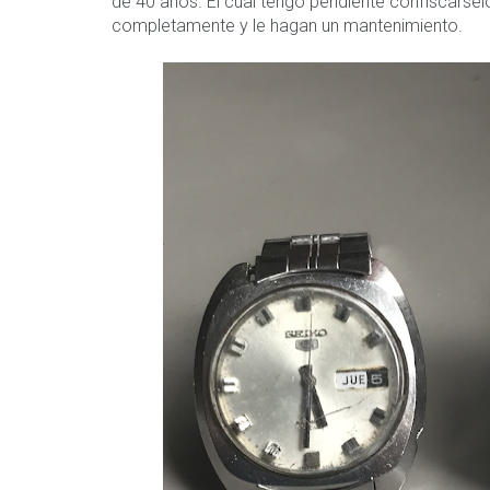
de 40 años. El cual tengo pendiente confiscárselo
completamente y le hagan un mantenimiento.