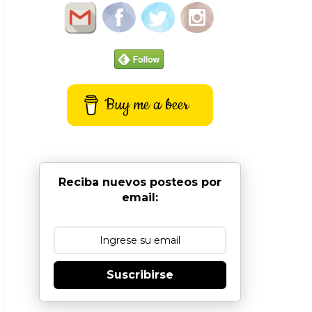
Buy me a beer
Reciba nuevos posteos por
email:
Suscribirse