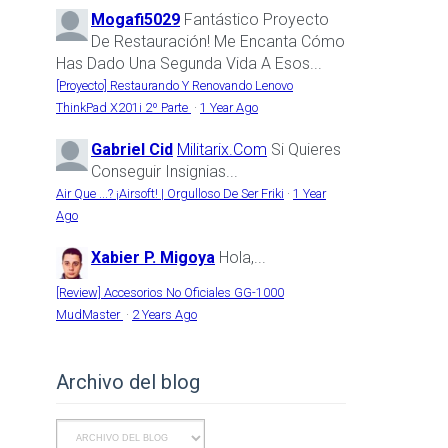
Mogafi5029
Fantástico Proyecto
De Restauración! Me Encanta Cómo
Has Dado Una Segunda Vida A Esos...
[Proyecto] Restaurando Y Renovando Lenovo
ThinkPad X201i 2º Parte
·
1 Year Ago
Gabriel Cid
Militarix.com
Si Quieres
Conseguir Insignias...
Air Que ...? ¡Airsoft! | Orgulloso De Ser Friki
·
1 Year
Ago
Xabier P. Migoya
Hola,...
[Review] Accesorios No Oficiales GG-1000
MudMaster
·
2 Years Ago
Archivo del blog