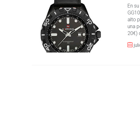
En su
GG100
alto 
una p
20€) 
jul