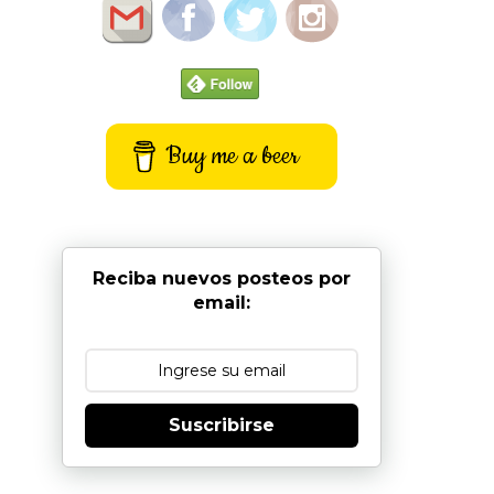
Buy me a beer
Reciba nuevos posteos por
email:
Suscribirse