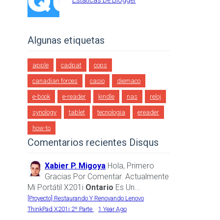
Estaticas De Blogger
Algunas etiquetas
apple
cadpat
cops
canadian forces
casio
diemaco
e-book
e-reader
kindle
nas
reloj
synology
tablet
tecnologia
ereader
how-to
Comentarios recientes Disqus
Xabier P. Migoya
Hola, Primero
Gracias Por Comentar. Actualmente
Mi Portátil X201i
Ontario
Es Un...
[Proyecto] Restaurando Y Renovando Lenovo
ThinkPad X201i 2º Parte
·
1 Year Ago