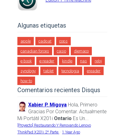
Edition Y Time Machine
Algunas etiquetas
apple
cadpat
cops
canadian forces
casio
diemaco
e-book
e-reader
kindle
nas
reloj
synology
tablet
tecnologia
ereader
how-to
Comentarios recientes Disqus
Xabier P. Migoya
Hola, Primero
Gracias Por Comentar. Actualmente
Mi Portátil X201i
Ontario
Es Un...
[Proyecto] Restaurando Y Renovando Lenovo
ThinkPad X201i 2º Parte
·
1 Year Ago