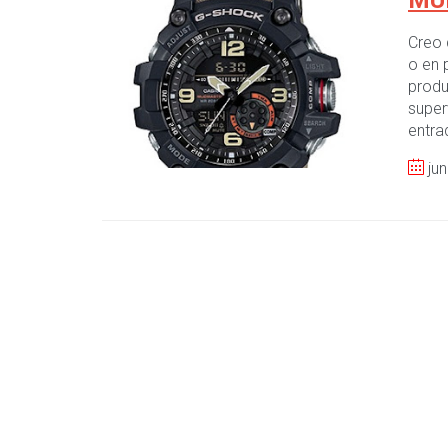
MU
Creo 
o en 
produ
super
entra
jun