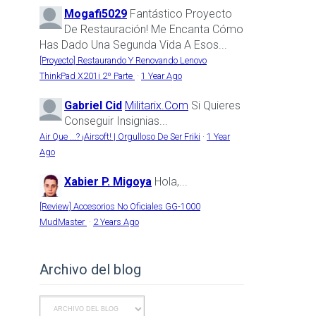
Mogafi5029
Fantástico Proyecto
De Restauración! Me Encanta Cómo
Has Dado Una Segunda Vida A Esos...
[Proyecto] Restaurando Y Renovando Lenovo
ThinkPad X201i 2º Parte
·
1 Year Ago
Gabriel Cid
Militarix.com
Si Quieres
Conseguir Insignias...
Air Que ...? ¡Airsoft! | Orgulloso De Ser Friki
·
1 Year
Ago
Xabier P. Migoya
Hola,...
[Review] Accesorios No Oficiales GG-1000
MudMaster
·
2 Years Ago
Archivo del blog