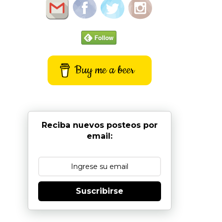
Buy me a beer
Reciba nuevos posteos por
email:
Suscribirse