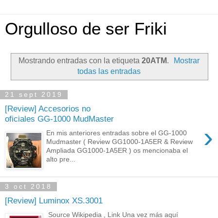
Orgulloso de ser Friki
Mostrando entradas con la etiqueta
20ATM
.
Mostrar
todas las entradas
21 sept 2019
[Review] Accesorios no
oficiales GG-1000 MudMaster
›
En mis anteriores entradas sobre el GG-1000
Mudmaster ( Review GG1000-1A5ER & Review
Ampliada GG1000-1A5ER ) os mencionaba el
alto pre...
3 oct 2018
[Review] Luminox XS.3001
Source Wikipedia , Link Una vez más aquí