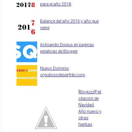
para el año 2018
Balance del año 2016 y año que
viene
Activando Disqus en paginas
estaticas de Blogger
Nuevo Dominio
orgullosodeserfriki.com
[Bloguzz]Feli
citación de
Navidad,
Año nuevo y
otras
hierbas