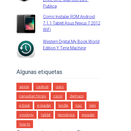
Publica
Como Instalar ROM Android
7.1.1 Tablet Asus Nexus 7 2012
WiFi
Western Digital My Book World
Edition Y Time Machine
Algunas etiquetas
apple
cadpat
cops
canadian forces
casio
diemaco
e-book
e-reader
kindle
nas
reloj
synology
tablet
tecnologia
ereader
how-to