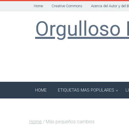
Home
Creative Commons
Acerca del Autor y del 
Orgulloso 
HOME
ETIQUETAS MAS POPULARES
L
Home
/
Más pequeños cambios