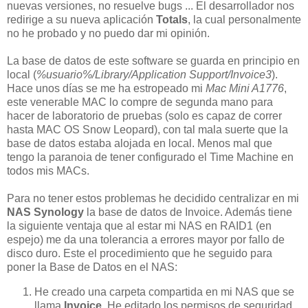
nuevas versiones, no resuelve bugs ... El desarrollador nos
redirige a su nueva aplicación
Totals
, la cual personalmente
no he probado y no puedo dar mi opinión.
La base de datos de este software se guarda en principio en
local (
%usuario%/Library/Application Support/Invoice3
).
Hace unos días se me ha estropeado mi
Mac Mini A1776
,
este venerable MAC lo compre de segunda mano para
hacer de laboratorio de pruebas (solo es capaz de correr
hasta MAC OS Snow Leopard), con tal mala suerte que la
base de datos estaba alojada en local. Menos mal que
tengo la paranoia de tener configurado el Time Machine en
todos mis MACs.
Para no tener estos problemas he decidido centralizar en mi
NAS Synology
la base de datos de Invoice. Además tiene
la siguiente ventaja que al estar mi NAS en RAID1 (en
espejo) me da una tolerancia a errores mayor por fallo de
disco duro. Este el procedimiento que he seguido para
poner la Base de Datos en el NAS:
He creado una carpeta compartida en mi NAS que se
llama
Invoice
. He editado los permisos de seguridad